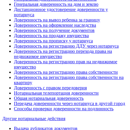
Генеральная доверенность на дом и землю
Дистанционное удостоверение доверенности у
нотариуса
Доверенность на вывоз ребенка за границу
Доверенность на оформление наследства
Доверенность на получение документов
Доверенность на продажу имущества
Доверенность на прописку у нотариуса
Доверенность на регистрацию ДДУ через нотариуса
Доверенность на регистрацию перехода права на
недвижимое имущество
Доверенность на регистрацию прав на недвижимое
имущество
Доверенность на регистрацию права собственности
Доверенность на регистрацию права собственности на
квартиру
Доверенность с правом передоверия
Нотариальная телепортация доверенности
Общая нотариальная доверенность
Передача доверенности через нотариуса в другой город
Способы проверки доверенности на подлинность
Другие нотариальные действия
Выдача дубликатов документов