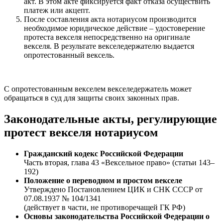
акт. В этом акте фиксируется факт отказа осуществить
платеж или акцепт.
После составления акта нотариусом производится
необходимое юридическое действие – удостоверение
протеста векселя непосредственно на оригинале
векселя. В результате векселедержателю выдается
опротестованный вексель.
С опротестованным векселем векселедержатель может
обращаться в суд для защиты своих законных прав.
Законодательные акты, регулирующие
протест векселя нотариусом
Гражданский кодекс Российской Федерации
Часть вторая, глава 43 «Вексельное право» (статьи 143–
192)
Положение о переводном и простом векселе
Утверждено Постановлением ЦИК и СНК СССР от
07.08.1937 № 104/1341
(действует в части, не противоречащей ГК РФ)
Основы законодательства Российской Федерации о