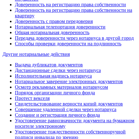
Доверенность на регистрацию права собственности
Доверенность на регистрацию права собственности на
квартиру
Доверенность с правом передоверия
Нотариальная телепортация доверенности
Общая нотариальная доверенность
Передача доверенности через нотариуса в другой город
Способы проверки доверенности на подлинность
Другие нотариальные действия
Выдача дубликатов документов
Дистанционные сделки через нотариуса
Исполнительная надпись нотариуса
Нотариальное заверение электронных документов
Осмотр рекламных материалов нотариусом
Порядок организации личного фонда
Протест векселя
Свидетельстовование верности копий документов
Совершение удаленной сделки через нотариуса
Создание и регистрация личного фонда
Удостоверение равнозначности документа на бумажном
носителе электронному
Удостоверение тождественности собственноручной
подписи инвалида по зрению