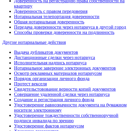
Доверенность на регистрацию права собственности на
квартиру
Доверенность с правом передоверия
Нотариальная телепортация доверенности
Общая нотариальная доверенность
Передача доверенности через нотариуса в другой город
Способы проверки доверенности на подлинность
Другие нотариальные действия
Выдача дубликатов документов
Дистанционные сделки через нотариуса
Исполнительная надпись нотариуса
Нотариальное заверение электронных документов
Осмотр рекламных материалов нотариусом
Порядок организации личного фонда
Протест векселя
Свидетельстовование верности копий документов
Совершение удаленной сделки через нотариуса
Создание и регистрация личного фонда
Удостоверение равнозначности документа на бумажном
носителе электронному
Удостоверение тождественности собственноручной
подписи инвалида по зрению
Удостоверение фактов нотариусом