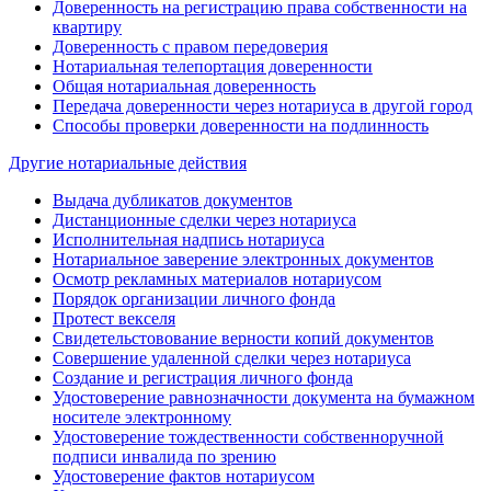
Доверенность на регистрацию права собственности на
квартиру
Доверенность с правом передоверия
Нотариальная телепортация доверенности
Общая нотариальная доверенность
Передача доверенности через нотариуса в другой город
Способы проверки доверенности на подлинность
Другие нотариальные действия
Выдача дубликатов документов
Дистанционные сделки через нотариуса
Исполнительная надпись нотариуса
Нотариальное заверение электронных документов
Осмотр рекламных материалов нотариусом
Порядок организации личного фонда
Протест векселя
Свидетельстовование верности копий документов
Совершение удаленной сделки через нотариуса
Создание и регистрация личного фонда
Удостоверение равнозначности документа на бумажном
носителе электронному
Удостоверение тождественности собственноручной
подписи инвалида по зрению
Удостоверение фактов нотариусом