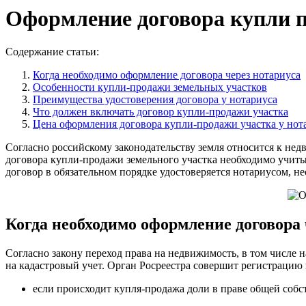
Оформление договора купли п
Содержание статьи:
Когда необходимо оформление договора через нотариуса
Особенности купли-продажи земельных участков
Преимущества удостоверения договора у нотариуса
Что должен включать договор купли-продажи участка
Цена оформления договора купли-продажи участка у нот
Согласно российскому законодательству земля относится к не
договора купли-продажи земельного участка необходимо учиты
договор в обязательном порядке удостоверяется нотариусом, н
Когда необходимо оформление договора 
Согласно закону переход права на недвижимость, в том числе н
на кадастровый учет. Орган Росреестра совершит регистрацию
если происходит купля-продажа доли в праве общей собст