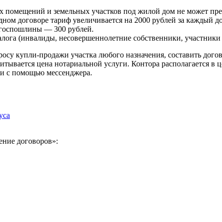
помещений и земельных участков под жилой дом не может пре
ном договоре тариф увеличивается на 2000 рублей за каждый д
 госпошлины — 300 рублей.
алога (инвалиды, несовершеннолетние собственники, участники
осу купли-продажи участка любого назначения, составить догов
итывается цена нотариальной услуги. Контора располагается в ц
ли с помощью мессенджера.
уса
ение договоров»: