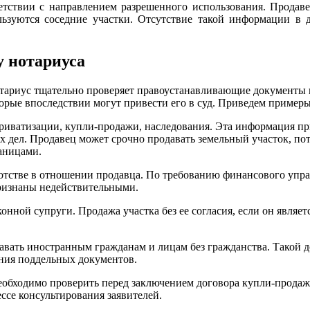
ветствии с направлением разрешенного использования. Продав
льзуются соседние участки. Отсутствие такой информации в д
у нотариуса
тариус тщательно проверяет правоустанавливающие документы п
орые впоследствии могут привести его в суд. Приведем примеры
риватизации, купли-продажи, наследования. Эта информация пр
ых дел. Продавец может срочно продавать земельный участок, по
аницами.
кротстве в отношении продавца. По требованию финансового упр
признаны недействительными.
онной супруги. Продажа участка без ее согласия, если он являе
авать иностранным гражданам и лицам без гражданства. Такой 
ения поддельных документов.
еобходимо проверить перед заключением договора купли-продаж
ссе консультирования заявителей.