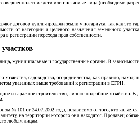
несовершеннолетние дети или опекаемые лица (необходимо разре
еряют договор купли-продажи земли у нотариуса, так как это г
ости от категории и целевого назначения земельного участка
тра в регистрации перехода прав собственности.
 участков
ица, муниципальные и государственные органы. В зависимости 
ого хозяйства, садоводства, огородничества, как правило, наход
учетом указанных выше требований к регистрации в ЕГРН.
щное и гаражное строительство, личное подсобное хозяйство. В
м.
ном № 101 от 24.07.2002 года, независимо от того, кто являетс
итету, на территории которого они находятся. Продавец обяза
 его любым лицам.