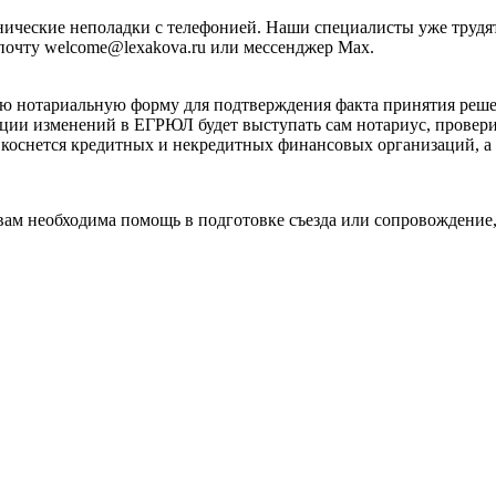
хнические неполадки с телефонией. Наши специалисты уже труд
почту welcome@lexakova.ru или мессенджер Max.
ьную нотариальную форму для подтверждения факта принятия ре
рации изменений в ЕГРЮЛ будет выступать сам нотариус, провер
 коснется кредитных и некредитных финансовых организаций, а
ам необходима помощь в подготовке съезда или сопровождение,