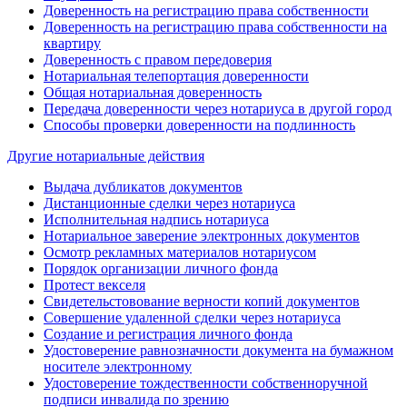
Доверенность на регистрацию права собственности
Доверенность на регистрацию права собственности на
квартиру
Доверенность с правом передоверия
Нотариальная телепортация доверенности
Общая нотариальная доверенность
Передача доверенности через нотариуса в другой город
Способы проверки доверенности на подлинность
Другие нотариальные действия
Выдача дубликатов документов
Дистанционные сделки через нотариуса
Исполнительная надпись нотариуса
Нотариальное заверение электронных документов
Осмотр рекламных материалов нотариусом
Порядок организации личного фонда
Протест векселя
Свидетельстовование верности копий документов
Совершение удаленной сделки через нотариуса
Создание и регистрация личного фонда
Удостоверение равнозначности документа на бумажном
носителе электронному
Удостоверение тождественности собственноручной
подписи инвалида по зрению