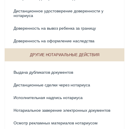
Дистанционное удостоверение доверенности у
нотариуса
Доверенность на вывоз ребенка за границу
Доверенность на оформление наследства
Доверенность на получение документов
ДРУГИЕ НОТАРИАЛЬНЫЕ ДЕЙСТВИЯ
Доверенность на продажу имущества
Выдача дубликатов документов
Доверенность на прописку у нотариуса
Дистанционные сделки через нотариуса
Доверенность на регистрацию ДДУ через нотариуса
Исполнительная надпись нотариуса
Доверенность на регистрацию перехода права на
недвижимое имущество
Нотариальное заверение электронных документов
Доверенность на регистрацию прав на недвижимое
Осмотр рекламных материалов нотариусом
имущество