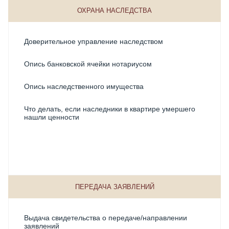
Оформление права на наследство у нотариуса
ОХРАНА НАСЛЕДСТВА
Продажа дома по наследству
Доверительное управление наследством
Продажа квартиры при наследовании
Опись банковской ячейки нотариусом
Продажа машины после наследства
Опись наследственного имущества
Продажа унаследованного земельного участка
Что делать, если наследники в квартире умершего
Прошел срок вступления в наследство
нашли ценности
Раздел наследства по долям нотариусом
Свидетельство о праве на наследство
Стоимость вступления в наследство
ПЕРЕДАЧА ЗАЯВЛЕНИЙ
Стоимость вступления в наследство по завещанию
Выдача свидетельства о передаче/направлении
Стоимость отказа от наследства
заявлений