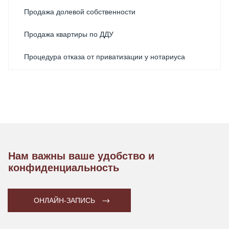
Продажа долевой собственности
Продажа квартиры по ДДУ
Процедура отказа от приватизации у нотариуса
Регистрация договора купли-продажи квартиры
Регистрация права собственности на недвижимость
через нотариуса в Москве
Удостоверение сделок с недвижимым имуществом
Нам важны ваше удобство и
конфиденциальность
ОНЛАЙН-ЗАПИСЬ