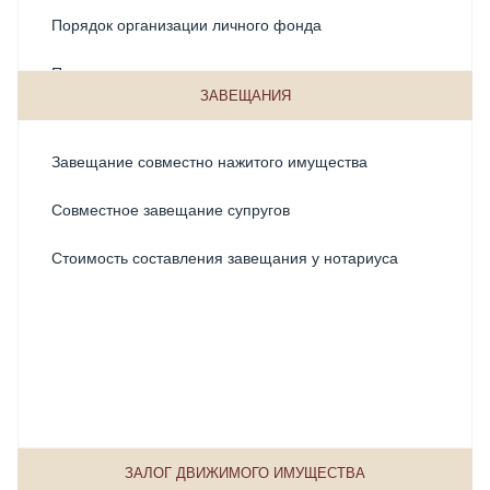
Порядок организации личного фонда
Доверенность на регистрацию права собственности
Протест векселя
Доверенность на регистрацию права собственности
ЗАВЕЩАНИЯ
на квартиру
Свидетельстовование верности копий документов
Доверенность с правом передоверия
Завещание совместно нажитого имущества
Совершение удаленной сделки через нотариуса
Нотариальная телепортация доверенности
Совместное завещание супругов
Создание и регистрация личного фонда
Общая нотариальная доверенность
Стоимость составления завещания у нотариуса
Удостоверение равнозначности документа на
бумажном носителе электронному
Передача доверенности через нотариуса в другой
город
Удостоверение тождественности собственноручной
подписи инвалида по зрению
Способы проверки доверенности на подлинность
Удостоверение фактов нотариусом
Хранение документов
ЗАЛОГ ДВИЖИМОГО ИМУЩЕСТВА