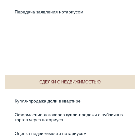
Стоимость открытия наследственного дела у
Передача заявления нотариусом
нотариуса
Стоимость оформления наследства
Стоимость оформления наследства на квартиру
Стоимость оформления наследства после смерти
Стоимость свидетельства о праве на наследство
СДЕЛКИ С НЕДВИЖИМОСТЬЮ
Фактическое принятие наследства
Купля-продажа доли в квартире
Оформление договоров купли-продажи с публичных
торгов через нотариуса
Оценка недвижимости нотариусом