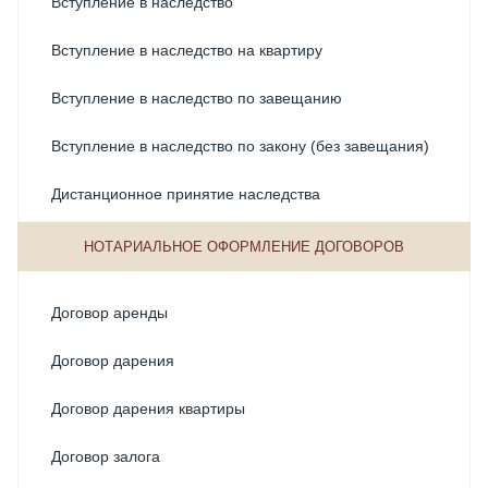
Вступление в наследство
Вступление в наследство на квартиру
Вступление в наследство по завещанию
Вступление в наследство по закону (без завещания)
Дистанционное принятие наследства
Договор доверительного управления у нотариуса
НОТАРИАЛЬНОЕ ОФОРМЛЕНИЕ ДОГОВОРОВ
Заявление о вступлении в наследство
Договор аренды
Заявление о принятии наследства
Договор дарения
Можно ли оформить наследство в МФЦ?
Договор дарения квартиры
Наследование автомобиля
Договор залога
Наследственный фонд