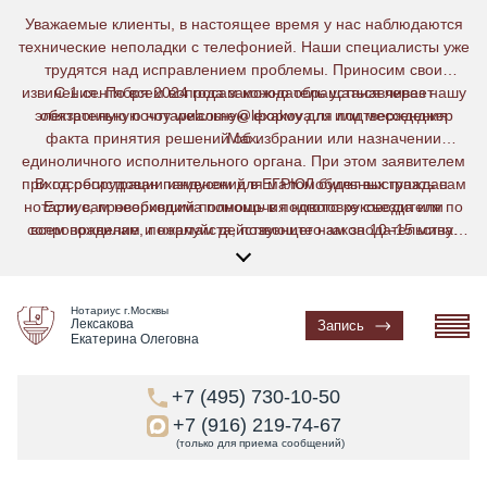
Уважаемые клиенты, в настоящее время у нас наблюдаются
технические неполадки с телефонией. Наши специалисты уже
трудятся над исправлением проблемы. Приносим свои
извинения. По всем вопросам можно обращаться через нашу
С 1 сентября 2024 года законодатель устанавливает
электронную почту welcome@lexakova.ru или мессенджер
обязательную нотариальную форму для подтверждения
факта принятия решений об избрании или назначении
Max.
единоличного исполнительного органа. При этом заявителем
при госрегистрации изменений в ЕГРЮЛ будет выступать сам
Вход оборудован пандусом для маломобильных граждан.
нотариус, проверивший полномочия нового руководителя по
Если вам необходима помощь в подготовке съезда или
сопровождение, пожалуйста, позвоните нам за 10–15 минут
всем правилам и нормам действующего законодательства.
Указанное правило не коснется кредитных и некредитных
до прибытия по телефону: 7(495) 730-10-50
финансовых организаций, а также специализированных
обществ.
Нотариус г.Москвы
Лексакова
Запись
Екатерина Олеговна
+7 (495) 730-10-50
+7 (916) 219-74-67
(только для приема сообщений)