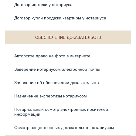
Договор ипотеки у нотариуса
Нотариус по наследственным делам
Договор купли продажи квартиры у нотариуса
Нотариус по наследству
Договор купли-продажи долей собственности
ОБЕСПЕЧЕНИЕ ДОКАЗАТЕЛЬСТВ
Оформление наследства на бизнес
Договор купли-продажи земельного участка
Оформление наследства на квартиру
Авторское право на фото в интернете
Договор купли-продажи недвижимости
Оформление наследства по завещанию
Заверение нотариусом электронной почты
Договор купли-продажи у нотариуса
Оформление наследства после смерти
Заявление об обеспечении доказательств
Договор мены
Оформление наследства при совместном
Назначение экспертизы нотариусом
проживании
Договор ренты
Нотариальный осмотр электронных носителей
Оформление наследства у нотариуса
Договоры займа
информации
Оформление недвижимости по наследству
Купля продажа недвижимости через нотариуса -
Осмотр вещественных доказательств нотариусом
риски, последствиия, нюансы, депозит нотариуса
при сделках с недвижимостью