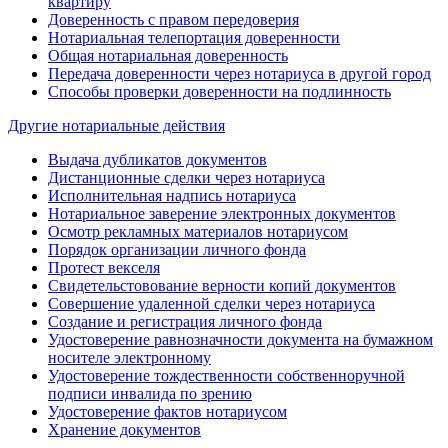
квартиру
Доверенность с правом передоверия
Нотариальная телепортация доверенности
Общая нотариальная доверенность
Передача доверенности через нотариуса в другой город
Способы проверки доверенности на подлинность
Другие нотариальные действия
Выдача дубликатов документов
Дистанционные сделки через нотариуса
Исполнительная надпись нотариуса
Нотариальное заверение электронных документов
Осмотр рекламных материалов нотариусом
Порядок организации личного фонда
Протест векселя
Свидетельстовование верности копий документов
Совершение удаленной сделки через нотариуса
Создание и регистрация личного фонда
Удостоверение равнозначности документа на бумажном
носителе электронному
Удостоверение тождественности собственноручной
подписи инвалида по зрению
Удостоверение фактов нотариусом
Хранение документов