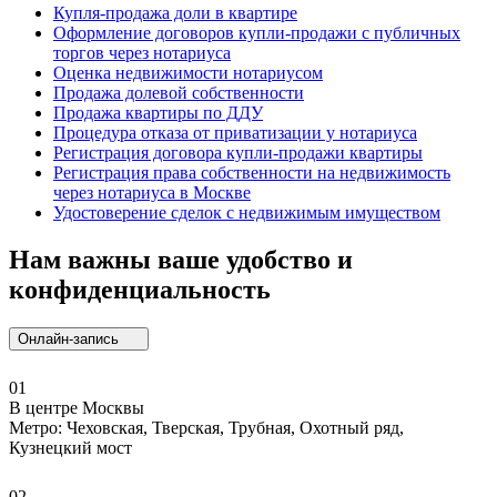
Купля-продажа доли в квартире
Оформление договоров купли-продажи с публичных
торгов через нотариуса
Оценка недвижимости нотариусом
Продажа долевой собственности
Продажа квартиры по ДДУ
Процедура отказа от приватизации у нотариуса
Регистрация договора купли-продажи квартиры
Регистрация права собственности на недвижимость
через нотариуса в Москве
Удостоверение сделок с недвижимым имуществом
Нам важны ваше удобство и
конфиденциальность
Онлайн-запись
01
В центре Москвы
Метро: Чеховская, Тверская, Трубная, Охотный ряд,
Кузнецкий мост
02