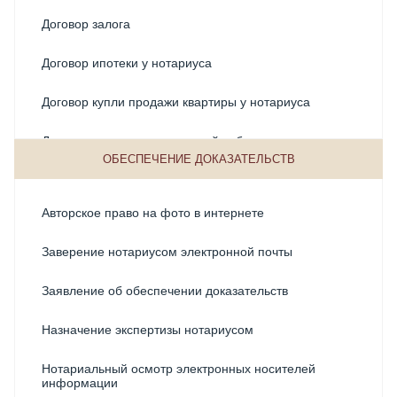
Наследование автомобиля
Договор залога
Наследственный фонд
Договор ипотеки у нотариуса
Нотариус по наследственным делам
Договор купли продажи квартиры у нотариуса
Нотариус по наследству
Договор купли-продажи долей собственности
ОБЕСПЕЧЕНИЕ ДОКАЗАТЕЛЬСТВ
Оформление наследства на бизнес
Договор купли-продажи земельного участка
Оформление наследства на квартиру
Авторское право на фото в интернете
Договор купли-продажи недвижимости
Оформление наследства по завещанию
Заверение нотариусом электронной почты
Договор купли-продажи у нотариуса
Оформление наследства после смерти
Заявление об обеспечении доказательств
Договор мены
Оформление наследства при совместном
Назначение экспертизы нотариусом
проживании
Договор ренты
Нотариальный осмотр электронных носителей
Оформление наследства у нотариуса
Договоры займа
информации