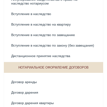
наследство нотариусом
Вступление в наследство
Вступление в наследство на квартиру
Вступление в наследство по завещанию
Вступление в наследство по закону (без завещания)
Дистанционное принятие наследства
Договор доверительного управления у нотариуса
НОТАРИАЛЬНОЕ ОФОРМЛЕНИЕ ДОГОВОРОВ
Заявление о вступлении в наследство
Договор аренды
Заявление о принятии наследства
Договор дарения
Можно ли оформить наследство в МФЦ?
Договор дарения квартиры