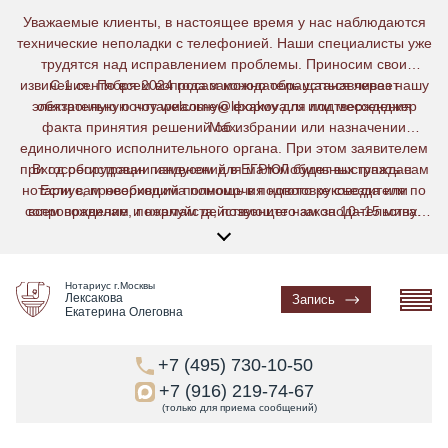
Уважаемые клиенты, в настоящее время у нас наблюдаются
технические неполадки с телефонией. Наши специалисты уже
трудятся над исправлением проблемы. Приносим свои
извинения. По всем вопросам можно обращаться через нашу
С 1 сентября 2024 года законодатель устанавливает
электронную почту welcome@lexakova.ru или мессенджер
обязательную нотариальную форму для подтверждения
факта принятия решений об избрании или назначении
Max.
единоличного исполнительного органа. При этом заявителем
при госрегистрации изменений в ЕГРЮЛ будет выступать сам
Вход оборудован пандусом для маломобильных граждан.
нотариус, проверивший полномочия нового руководителя по
Если вам необходима помощь в подготовке съезда или
сопровождение, пожалуйста, позвоните нам за 10–15 минут
всем правилам и нормам действующего законодательства.
Указанное правило не коснется кредитных и некредитных
до прибытия по телефону: 7(495) 730-10-50
финансовых организаций, а также специализированных
обществ.
Нотариус г.Москвы
Лексакова
Запись
Екатерина Олеговна
+7 (495) 730-10-50
+7 (916) 219-74-67
(только для приема сообщений)