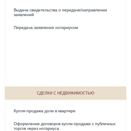
Стоимость вступления в наследство по завещанию
Выдача свидетельства о передаче/направлении
Стоимость отказа от наследства
заявлений
Стоимость открытия наследственного дела у
Передача заявления нотариусом
нотариуса
Стоимость оформления наследства
Стоимость оформления наследства на квартиру
Стоимость оформления наследства после смерти
Стоимость свидетельства о праве на наследство
СДЕЛКИ С НЕДВИЖИМОСТЬЮ
Фактическое принятие наследства
Купля-продажа доли в квартире
Оформление договоров купли-продажи с публичных
торгов через нотариуса