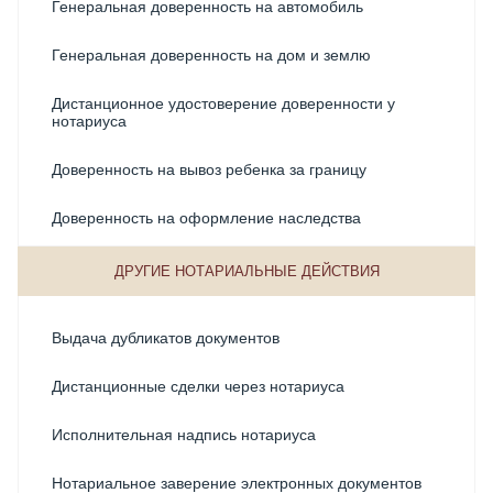
Генеральная доверенность на автомобиль
Генеральная доверенность на дом и землю
Дистанционное удостоверение доверенности у
нотариуса
Доверенность на вывоз ребенка за границу
Доверенность на оформление наследства
Доверенность на получение документов
ДРУГИЕ НОТАРИАЛЬНЫЕ ДЕЙСТВИЯ
Доверенность на продажу имущества
Выдача дубликатов документов
Доверенность на прописку у нотариуса
Дистанционные сделки через нотариуса
Доверенность на регистрацию ДДУ через нотариуса
Исполнительная надпись нотариуса
Доверенность на регистрацию перехода права на
недвижимое имущество
Нотариальное заверение электронных документов