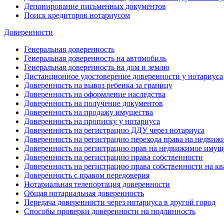
Депонирование письменных документов
Поиск кредиторов нотариусом
Доверенности
Генеральная доверенность
Генеральная доверенность на автомобиль
Генеральная доверенность на дом и землю
Дистанционное удостоверение доверенности у нотариуса
Доверенность на вывоз ребенка за границу
Доверенность на оформление наследства
Доверенность на получение документов
Доверенность на продажу имущества
Доверенность на прописку у нотариуса
Доверенность на регистрацию ДДУ через нотариуса
Доверенность на регистрацию перехода права на недви
Доверенность на регистрацию прав на недвижимое имущ
Доверенность на регистрацию права собственности
Доверенность на регистрацию права собственности на кв
Доверенность с правом передоверия
Нотариальная телепортация доверенности
Общая нотариальная доверенность
Передача доверенности через нотариуса в другой город
Способы проверки доверенности на подлинность