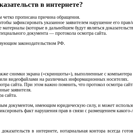
казательств в интернете?
ом четко прописана причина обращения.
чтобы зафиксировать указанное заявителем нарушение его прав/
ые материалы (которые в дальнейшем будут являться доказательс
пециального документа — протокола осмотра сайта.
ствующим законодательством РФ.
акже снимки экрана («скриншоты»), выполненные с компьютера 
- или видеофайлами на различных информационных носителях.
отра сайта. При этом важно помнить, что протокол осмотра сайт
нные заявителя.
а сайта.
ым документом, имеющим юридическую силу, и может использова
ксировать факт нарушения прав в связи с размещением какого-
доказательств в интернете, нотариальная контора всегда гото