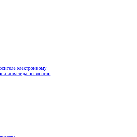
осителе электронному
иси инвалида по зрению