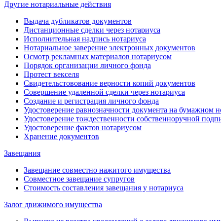
Другие нотариальные действия
Выдача дубликатов документов
Дистанционные сделки через нотариуса
Исполнительная надпись нотариуса
Нотариальное заверение электронных документов
Осмотр рекламных материалов нотариусом
Порядок организации личного фонда
Протест векселя
Свидетельстовование верности копий документов
Совершение удаленной сделки через нотариуса
Создание и регистрация личного фонда
Удостоверение равнозначности документа на бумажном н
Удостоверение тождественности собственноручной подп
Удостоверение фактов нотариусом
Хранение документов
Завещания
Завещание совместно нажитого имущества
Совместное завещание супругов
Стоимость составления завещания у нотариуса
Залог движимого имущества