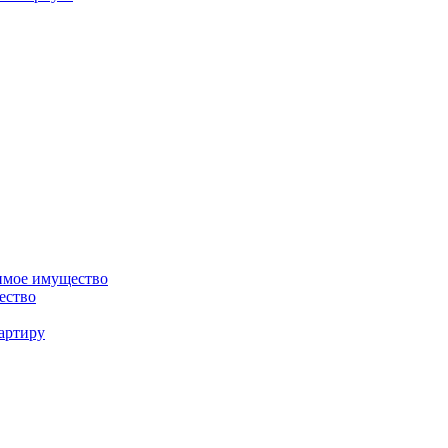
жимое имущество
ество
артиру