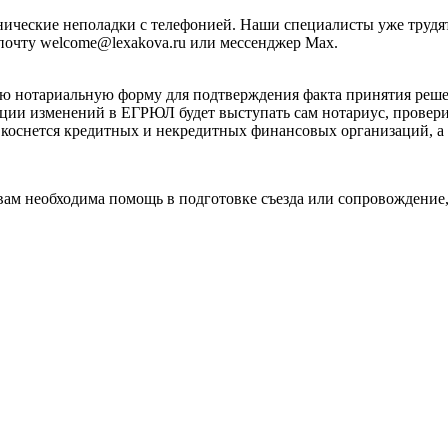
хнические неполадки с телефонией. Наши специалисты уже труд
почту welcome@lexakova.ru или мессенджер Max.
ьную нотариальную форму для подтверждения факта принятия ре
рации изменений в ЕГРЮЛ будет выступать сам нотариус, провер
 коснется кредитных и некредитных финансовых организаций, а
ам необходима помощь в подготовке съезда или сопровождение,